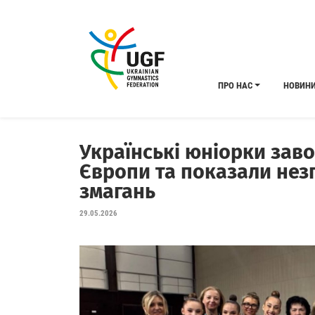
ПРО НАС
НОВИН
Українські юніорки заво
Європи та показали нез
змагань
29.05.2026