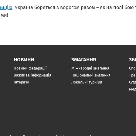
зицію
. Україна бореться з ворогом разом – як на полі бою т
ами!
НОВИНИ
ЗМАГАННЯ
ЗБ
Новини федерації
Міжнародні змагання
Спо
Важлива інформація
Національні змагання
Тре
Інтерв’ю
Локальні турніри
Суд
Мед