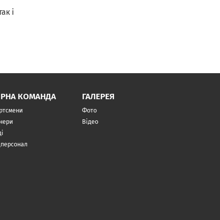
ак і
ІРНА КОМАНДА
ГАЛЕРЕЯ
ртсмени
Фото
нери
Відео
ді
персонал