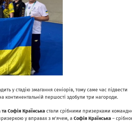
дить у стадію змагання сеніорів, тому саме час підвести
 на континентальній першості здобули три нагороди.
 та Софія Країнська
стали срібними призерками командн
ризеркою у вправах з м’ячем, а
Софія Країнська
– срібно