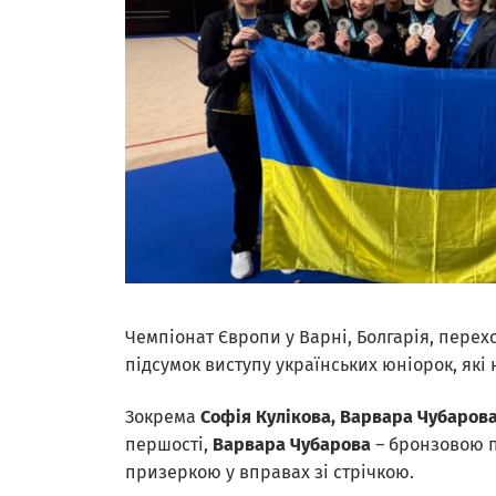
Чемпіонат Європи у Варні, Болгарія, перехо
підсумок виступу українських юніорок, які
Зокрема
Софія Кулікова, Варвара Чубарова
першості,
Варвара Чубарова
– бронзовою п
призеркою у вправах зі стрічкою.