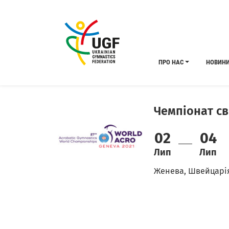
ПРО НАС
НОВИН
Чемпіонат св
02
04
Лип
Лип
Женева, Швейцарі