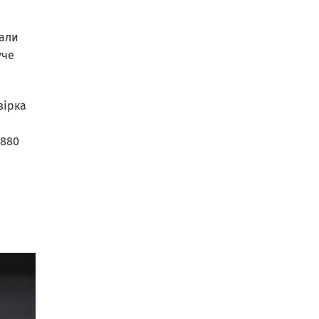
нали
уче
вірка
.880