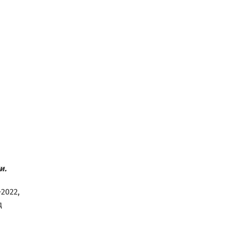
и.
2022,
д