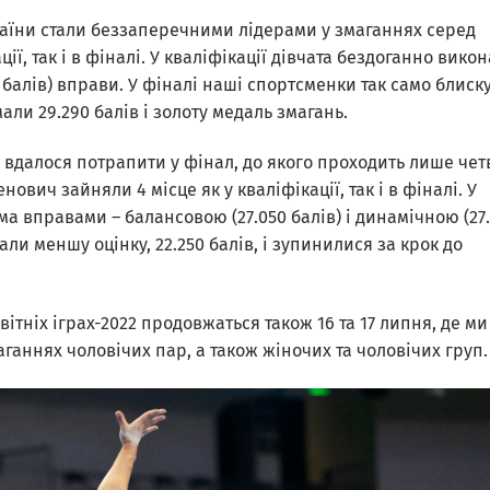
країни стали беззаперечними лідерами у змаганнях серед
ції, так і в фіналі. У кваліфікації дівчата бездоганно вико
70 балів) вправи. У фіналі наші спортсменки так само блиск
ли 29.290 балів і золоту медаль змагань.
 вдалося потрапити у фінал, до якого проходить лише чет
ович зайняли 4 місце як у кваліфікації, так і в фіналі. У
ма вправами – балансовою (27.050 балів) і динамічною (27
али меншу оцінку, 22.250 балів, і зупинилися за крок до
ітніх іграх-2022 продовжаться також 16 та 17 липня, де ми
аннях чоловічих пар, а також жіночих та чоловічих груп.