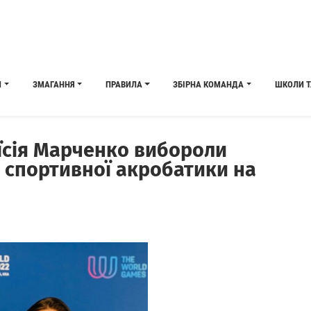
И
ЗМАГАННЯ
ПРАВИЛА
ЗБІРНА КОМАНДА
ШКОЛИ Т
аїсія Марченко вибороли
і спортивної акробатики на