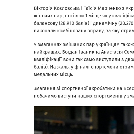
Вікторія Козловська і Таїсія Марченко з У
жіночих пар, посівши 1 місце як у кваліфіка
балансову (28.910 балів) і динамічну (28.2
виконали комбіновану вправу, за яку отрима
У змаганнях змішаних пар українцям також
найкращих. Богдан Іваник та Анастасія Семен
кваліфікації вони так само виступили з дво
балів). На жаль, у фіналі спортсмени отрим
медальних місць.
Змагання зі спортивної акробатики на Всесв
побачимо виступи наших спортсменів у змаг