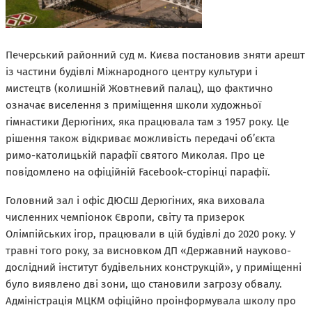
Печерський районний суд м. Києва постановив зняти арешт
із частини будівлі Міжнародного центру культури і
мистецтв (колишній Жовтневий палац), що фактично
означає виселення з приміщення школи художньої
гімнастики Дерюгіних, яка працювала там з 1957 року. Це
рішення також відкриває можливість передачі об’єкта
римо-католицькій парафії святого Миколая. Про це
повідомлено на офіційній Facebook-сторінці парафії.
Головний зал і офіс ДЮСШ Дерюгіних, яка виховала
численних чемпіонок Європи, світу та призерок
Олімпійських ігор, працювали в цій будівлі до 2020 року. У
травні того року, за висновком ДП «Державний науково-
дослідний інститут будівельних конструкцій», у приміщенні
було виявлено дві зони, що становили загрозу обвалу.
Адміністрація МЦКМ офіційно проінформувала школу про