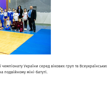
ї чемпіонату України серед вікових груп та Всеукраїнськи
на подвійному міні-батуті.