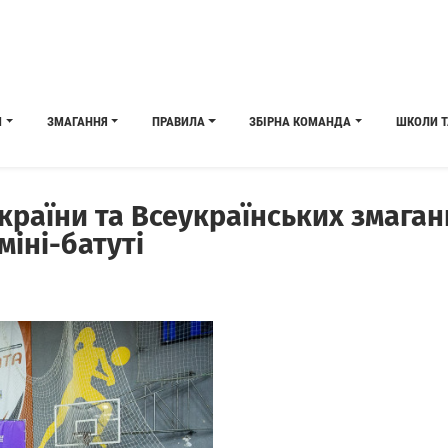
И
ЗМАГАННЯ
ПРАВИЛА
ЗБІРНА КОМАНДА
ШКОЛИ Т
країни та Всеукраїнських змагань
міні-батуті