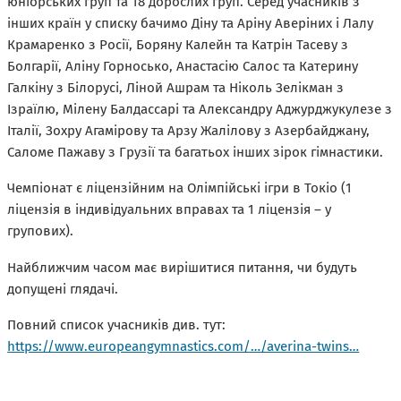
юніорських груп та 18 дорослих груп. Серед учасників з
інших країн у списку бачимо Діну та Аріну Аверіних і Лалу
Крамаренко з Росії, Боряну Калейн та Катрін Тасеву з
Болгарії, Аліну Горносько, Анастасію Салос та Катерину
Галкіну з Білорусі, Ліной Ашрам та Ніколь Зелікман з
Ізраїлю, Мілену Балдассарі та Александру Аджурджукулезе з
Італії, Зохру Агамірову та Арзу Жалілову з Азербайджану,
Саломе Пажаву з Грузії та багатьох інших зірок гімнастики.
Чемпіонат є ліцензійним на Олімпійські ігри в Токіо (1
ліцензія в індивідуальних вправах та 1 ліцензія – у
групових).
Найближчим часом має вирішитися питання, чи будуть
допущені глядачі.
Повний список учасників див. тут:
https://www.europeangymnastics.com/…/averina-twins…