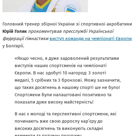
Головний тренер збірної України зі спортивної акробатики
Юрій Голяк
прокоментував пресслужбі Української
федерації гімнастики
виступ команди на чемпіонаті Європи
у Болгарії.
«Якщо чесно, я дуже задоволений результатами
виступів наших спортсменів на чемпіонаті
Європи. В нас здобуті 10 нагород: 3 золоті
медалі, 5 срібних та 3 бронзові. Можу зазначити,
що таких досягнень в нашому спорті ше не було!
Спортсмени були налаштовані позитивно та
показали дуже високу майстерність!
В нас є молоді та перспективні спортсмени, які
починають вже свою дорослу карʼєру до
високих досягнень та виконують складні
елементи та потужну програму.