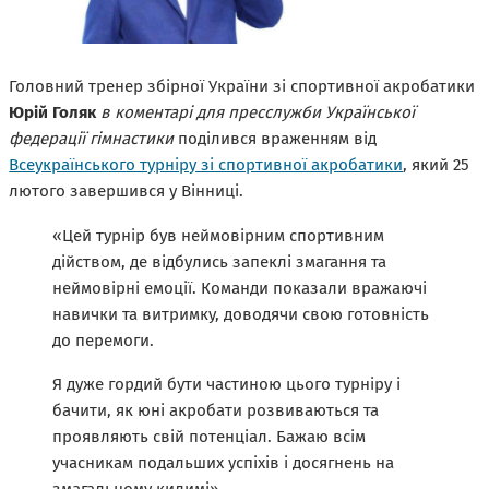
Головний тренер збірної України зі спортивної акробатики
Юрій Голяк
в коментарі для пресслужби Української
федерації гімнастики
поділився враженням від
Всеукраїнського турніру зі спортивної акробатики
, який 25
лютого завершився у Вінниці.
«Цей турнір був неймовірним спортивним
дійством, де відбулись запеклі змагання та
неймовірні емоції. Команди показали вражаючі
навички та витримку, доводячи свою готовність
до перемоги.
Я дуже гордий бути частиною цього турніру і
бачити, як юні акробати розвиваються та
проявляють свій потенціал. Бажаю всім
учасникам подальших успіхів і досягнень на