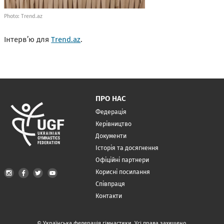
Photo: Trend.az
Інтерв’ю для
Trend.az
.
ПРО НАС
Федерація
Керівництво
Документи
Історія та досягнення
Офіційні партнери
Корисні посилання
Співпраця
Контакти
© Українська федерація гімнастики. Усі права захищено.