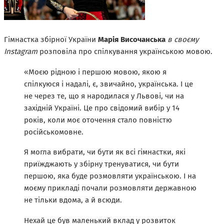
Гімнастка збірної України
Марія Височанська
в своєму
Instagram
розповіла про спілкування українською мовою.
«Моєю рідною і першою мовою, якою я
спілкуюся і надалі, є, звичайно, українська. І це
не через те, що я народилася у Львові, чи на
західній Україні. Це про свідомий вибір у 14
років, коли моє оточення стало повністю
російськомовне.
Я могла вибрати, чи бути як всі гімнастки, які
приїжджають у збірну тренуватися, чи бути
першою, яка буде розмовляти українською. І на
моєму прикладі почали розмовляти державною
не тільки вдома, а й всюди.
Нехай це був маленький вклад у розвиток