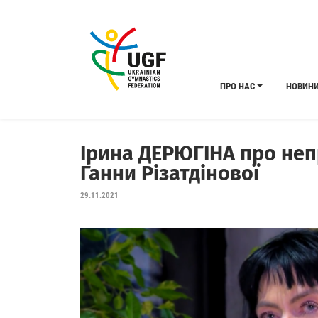
ПРО НАС
НОВИН
Ірина ДЕРЮГІНА про неп
Ганни Різатдінової
29.11.2021