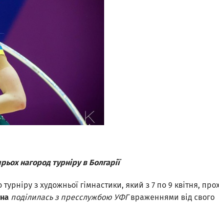
ьох нагород турніру в Болгарії
урніру з художньої гімнастики, який з 7 по 9 квітня, про
чна
поділилась з пресслужбою УФГ
враженнями від свого