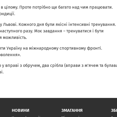
в цілому. Проте потрібно ще багато над чим працювати.
ондиції.
у Львові. Кожного дня були якісні інтенсивні тренування.
наступного разу. Моє завдання – тренуватися і бути
ся можливість.
ляти Україну на міжнародному спортивному фронті.
оволення».
 у вправі з обручем, два срібла (вправи з м’ячем та булав
і.
НОВИНИ
ЗМАГАННЯ
ЗБ