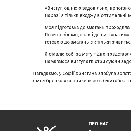
«Виступ оцінюю задовільно, непогано 
Наразі я тільки входжу в оптимальні к
Моя підготовка до змагань проходила 
Поки невідомо, коли і де виступатиму 
готовою до змагань, як тільки з’явить
Я ставлю собі за мету гідно представ
Намагаюся виступати отримуючи зад
Нагадаємо, у Софії Христина здобула золото
стала бронзовою призеркою в багатоборств
ПРО НАС