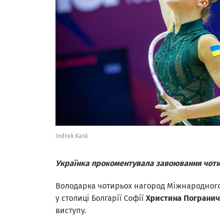
Indrek Kask
Українка прокоментувала завоювання чотир
Володарка чотирьох нагород Міжнародного т
у столиці Болгарії Софії
Христина Пограни
виступу.