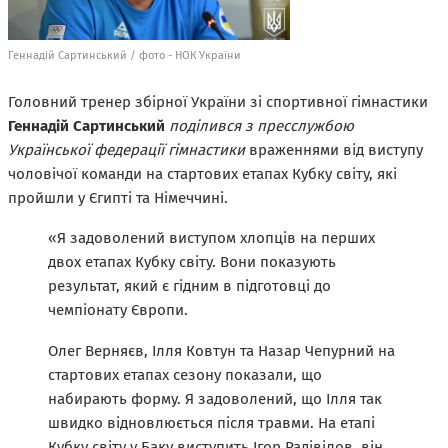
Геннадій Сартинський / фото - НОК України
Головний тренер збірної України зі спортивної гімнастики
Геннадій Сартинський
поділився з пресслужбою
Української федерації гімнастики
враженнями від виступу
чоловічої команди на стартових етапах Кубку світу, які
пройшли у Єгипті та Німеччині.
«Я задоволений виступом хлопців на перших
двох етапах Кубку світу. Вони показують
результат, який є гідним в підготовці до
чемпіонату Європи.
Олег Верняєв, Ілля Ковтун та Назар Чепурний на
стартових етапах сезону показали, що
набирають форму. Я задоволений, що Ілля так
швидко відновлюється після травми. На етапі
Кубку світу у Баку виступить Ігор Радівілов, він