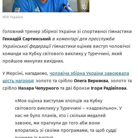
НОК України
Головний тренер збірної України зі спортивної гімнастики
Геннадій Сартинський
в коментарі для пресслужби
Української федерації гімнастики
оцінив виступ чоловічої
команди на Кубку світового виклику у Туреччині, який
пройшов минулих вихідних.
У Мерсіні, нагадаємо,
чоловіча збірна України завоювала
шість нагород
: золото та срібло
Олега Верняєва
, золото та
срібло
Назара Чепурного
та дві бронзи
Ігоря Радівілова
.
«Моя оцінка виступам хлопців на Кубку
світового виклику у Туреччині – «задовільно». У
нас не було планів, хто і скільки медалей
завоює, ми прагнули до того аби вони
впорались зі своїми програмами, та щоб судді
оцінили їх виступ.