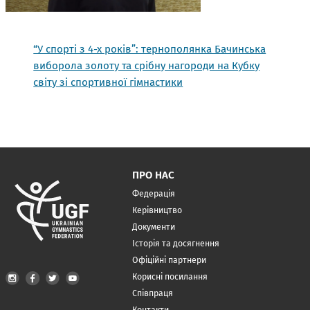
“У спорті з 4-х років”: тернополянка Бачинська
виборола золоту та срібну нагороди на Кубку
світу зі спортивної гімнастики
ПРО НАС
Федерація
Керівництво
Документи
Історія та досягнення
Офіційні партнери
Корисні посилання
Співпраця
Контакти