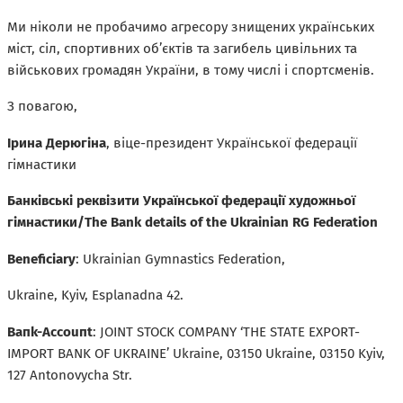
Ми ніколи не пробачимо агресору знищених українських
міст, сіл, спортивних об’єктів та загибель цивільних та
військових громадян України, в тому числі і спортсменів.
З повагою,
Ірина Дерюгіна
, віце-президент Української федерації
гімнастики
Банківські реквізити Української федерації художньої
гімнастики
/
The
Bank
details
of
the
Ukrainian
RG
Federation
Beneficiary
: Ukrainian Gymnastics Federation,
Ukraine, Kyiv, Еsрlаnаdnа 42.
Вапk-Ассоuпt
: JOINT STOCK COMPANY ‘THE STATE EXPORT-
IMPORT BANK OF UKRAINE’ Ukraine, 03150 Ukraine, 03150 Kyiv,
127 Antonovycha Str.