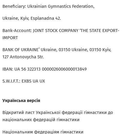
Beneficiary: Ukrainian Gymnastics Federation,
Ukraine, Kyiv, Еsрlаnаdnа 42.
Вапk-Ассоuпt: JOINT STOCK COMPANY ‘THE STATE EXPORT-
IMPORT
BANK OF UKRAINE’ Ukraine, 03150 Ukraine, 03150 Kyiv,
127 Antonovycha Str.
IBAN: UA 56 322313 0000026006000013849
S.W.I.F.T.: EXBS UA UX
Українська версія
Відкритий лист Української федерації гімнастики до
національних федерацій гімнастики
Національним федераціям гімнастики