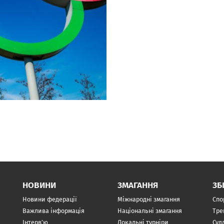
НОВИНИ
ЗМАГАННЯ
ЗБ
Новини федерації
Міжнародні змагання
Спо
Важлива інформація
Національні змагання
Тре
Інтерв’ю
Локальні турніри
Суд