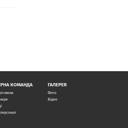
ІРНА КОМАНДА
ГАЛЕРЕЯ
ртсмени
Фото
нери
Відео
ді
персонал