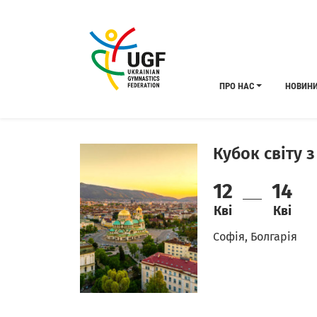
ПРО НАС
НОВИН
Кубок світу 
12
14
Кві
Кві
Софія, Болгарія