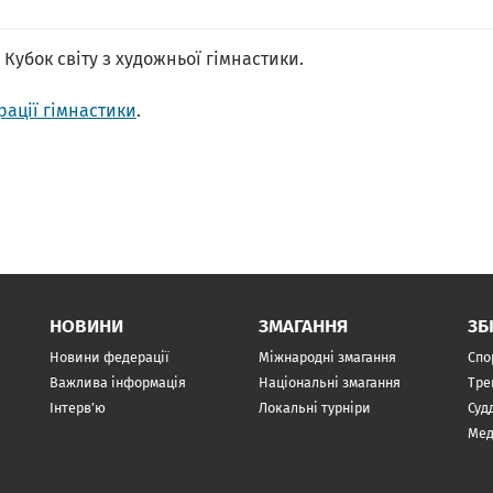
е Кубок світу з художньої гімнастики.
ації гімнастики
.
НОВИНИ
ЗМАГАННЯ
ЗБ
Новини федерації
Міжнародні змагання
Спо
Важлива інформація
Національні змагання
Тре
Інтерв’ю
Локальні турніри
Суд
Мед