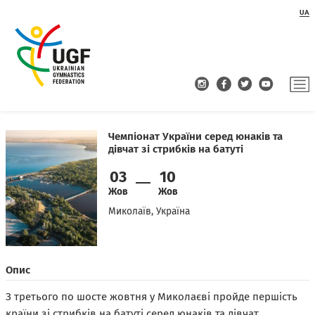
UA
Чемпіонат України серед юнаків та
дівчат зі стрибків на батуті
03
10
Жов
Жов
Миколаїв, Україна
Опис
З третього по шосте жовтня у Миколаєві пройде першість
країни зі стрибків на батуті серед юнаків та дівчат.