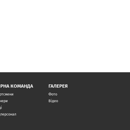
ІРНА КОМАНДА
ГАЛЕРЕЯ
ртсмени
Фото
нери
Відео
ді
персонал