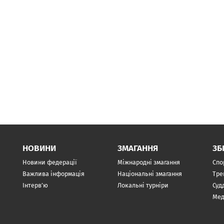
НОВИНИ
ЗМАГАННЯ
ЗБ
Новини федерації
Міжнародні змагання
Спо
Важлива інформація
Національні змагання
Тре
Інтерв’ю
Локальні турніри
Суд
Мед