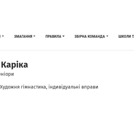
И
ЗМАГАННЯ
ПРАВИЛА
ЗБІРНА КОМАНДА
ШКОЛИ Т
 Каріка
еніори
Художня гімнастика, індивідуальні вправи