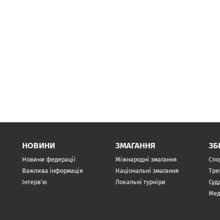
НОВИНИ
ЗМАГАННЯ
ЗБ
Новини федерації
Міжнародні змагання
Спо
Важлива інформація
Національні змагання
Тре
Інтерв’ю
Локальні турніри
Суд
Мед