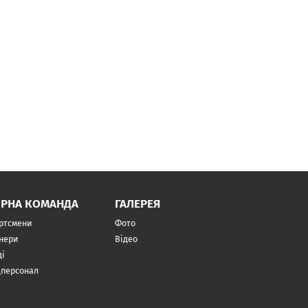
ІРНА КОМАНДА
ГАЛЕРЕЯ
ртсмени
Фото
нери
Відео
ді
персонал